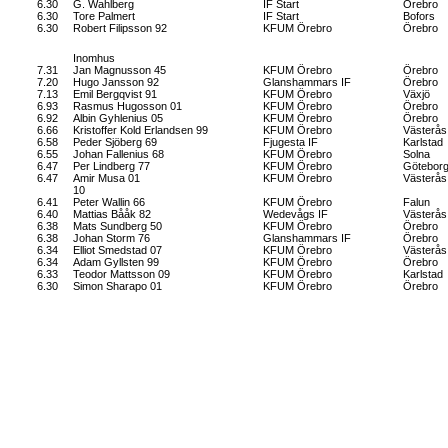
6.30
G. Wahlberg
IF Start
Örebro
6.30
Tore Palmert
IF Start
Bofors
6.30
Robert Filipsson 92
KFUM Örebro
Örebro
Inomhus
7.31
Jan Magnusson 45
KFUM Örebro
Örebro
7.20
Hugo Jansson 92
Glanshammars IF
Örebro
7.13
Emil Bergqvist 91
KFUM Örebro
Växjö
6.93
Rasmus Hugosson 01
KFUM Örebro
Örebro
6.92
Albin Gyhlenius 05
KFUM Örebro
Örebro
6.66
Kristoffer Kold Erlandsen 99
KFUM Örebro
Västerås
6.58
Peder Sjöberg 69
Fjugesta IF
Karlstad
6.55
Johan Fallenius 68
KFUM Örebro
Solna
6.47
Per Lindberg 77
KFUM Örebro
Götebor
6.47
Amir Musa 01
KFUM Örebro
Västerås
10
6.41
Peter Wallin 66
KFUM Örebro
Falun
6.40
Mattias Bååk 82
Wedevågs IF
Västerås
6.38
Mats Sundberg 50
KFUM Örebro
Örebro
6.38
Johan Storm 76
Glanshammars IF
Örebro
6.34
Elliot Smedstad 07
KFUM Örebro
Västerås
6.34
Adam Gyllsten 99
KFUM Örebro
Örebro
6.33
Teodor Mattsson 09
KFUM Örebro
Karlstad
6.30
Simon Sharapo 01
KFUM Örebro
Örebro