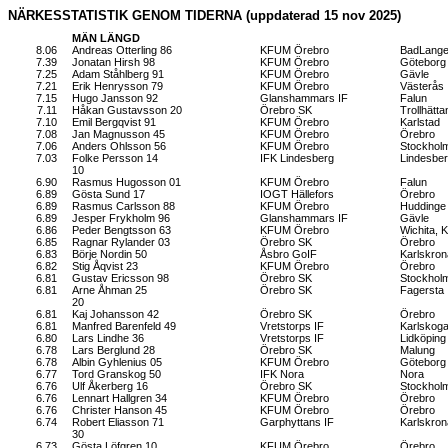
NÄRKESSTATISTIK GENOM TIDERNA (uppdaterad 15 nov 2025)
MÄN LÄNGD
8.06
Andreas Otterling 86
KFUM Örebro
BadLange
7.39
Jonatan Hirsh 98
KFUM Örebro
Göteborg
7.25
Adam Ståhlberg 91
KFUM Örebro
Gävle
7.21
Erik Henrysson 79
KFUM Örebro
Västerås
7.15
Hugo Jansson 92
Glanshammars IF
Falun
7.11
Håkan Gustavsson 20
Örebro SK
Trollhätta
7.10
Emil Bergqvist 91
KFUM Örebro
Karlstad
7.08
Jan Magnusson 45
KFUM Örebro
Örebro
7.06
Anders Ohlsson 56
KFUM Örebro
Stockhol
7.03
Folke Persson 14
IFK Lindesberg
Lindesbe
10
6.90
Rasmus Hugosson 01
KFUM Örebro
Falun
6.89
Gösta Sund 17
IOGT Hällefors
Örebro
6.89
Rasmus Carlsson 88
KFUM Örebro
Huddinge
6.89
Jesper Frykholm 96
Glanshammars IF
Gävle
6.86
Peder Bengtsson 63
KFUM Örebro
Wichita, 
6.85
Ragnar Rylander 03
Örebro SK
Örebro
6.83
Börje Nordin 50
Åsbro GoIF
Karlskron
6.82
Stig Åqvist 23
KFUM Örebro
Örebro
6.81
Gustav Ericsson 98
Örebro SK
Stockhol
6.81
Arne Åhman 25
Örebro SK
Fagersta
20
6.81
Kaj Johansson 42
Örebro SK
Örebro
6.81
Manfred Barenfeld 49
Vretstorps IF
Karlskog
6.80
Lars Lindhe 36
Vretstorps IF
Lidköping
6.78
Lars Berglund 28
Örebro SK
Malung
6.78
Albin Gyhlenius 05
KFUM Örebro
Göteborg
6.77
Tord Granskog 50
IFK Nora
Nora
6.76
Ulf Åkerberg 16
Örebro SK
Stockhol
6.76
Lennart Hallgren 34
KFUM Örebro
Örebro
6.76
Christer Hanson 45
KFUM Örebro
Örebro
6.74
Robert Eliasson 71
Garphyttans IF
Karlskron
30
6.73
Gösta Löfgren 10
KFUM Örebro
Örebro