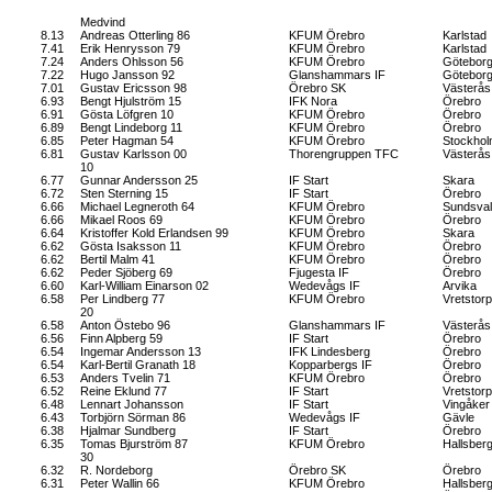
Medvind
8.13
Andreas Otterling 86
KFUM Örebro
Karlstad
7.41
Erik Henrysson 79
KFUM Örebro
Karlstad
7.24
Anders Ohlsson 56
KFUM Örebro
Götebor
7.22
Hugo Jansson 92
Glanshammars IF
Götebor
7.01
Gustav Ericsson 98
Örebro SK
Västerås
6.93
Bengt Hjulström 15
IFK Nora
Örebro
6.91
Gösta Löfgren 10
KFUM Örebro
Örebro
6.89
Bengt Lindeborg 11
KFUM Örebro
Örebro
6.85
Peter Hagman 54
KFUM Örebro
Stockho
6.81
Gustav Karlsson 00
Thorengruppen TFC
Västerås
10
6.77
Gunnar Andersson 25
IF Start
Skara
6.72
Sten Sterning 15
IF Start
Örebro
6.66
Michael Legneroth 64
KFUM Örebro
Sundsval
6.66
Mikael Roos 69
KFUM Örebro
Örebro
6.64
Kristoffer Kold Erlandsen 99
KFUM Örebro
Skara
6.62
Gösta Isaksson 11
KFUM Örebro
Örebro
6.62
Bertil Malm 41
KFUM Örebro
Örebro
6.62
Peder Sjöberg 69
Fjugesta IF
Örebro
6.60
Karl-William Einarson 02
Wedevågs IF
Arvika
6.58
Per Lindberg 77
KFUM Örebro
Vretstorp
20
6.58
Anton Östebo 96
Glanshammars IF
Västerås
6.56
Finn Alpberg 59
IF Start
Örebro
6.54
Ingemar Andersson 13
IFK Lindesberg
Örebro
6.54
Karl-Bertil Granath 18
Kopparbergs IF
Örebro
6.53
Anders Tvelin 71
KFUM Örebro
Örebro
6.52
Reine Eklund 77
IF Start
Vretstorp
6.48
Lennart Johansson
IF Start
Vingåker
6.43
Torbjörn Sörman 86
Wedevågs IF
Gävle
6.38
Hjalmar Sundberg
IF Start
Örebro
6.35
Tomas Bjurström 87
KFUM Örebro
Hallsber
30
6.32
R. Nordeborg
Örebro SK
Örebro
6.31
Peter Wallin 66
KFUM Örebro
Hallsber