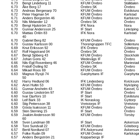
6.73
Bengt Lindeborg 11
KFUM Örebro
Ställdalen
6.73
Åke Borg 17
Örebro SK
Örebro
6.73
Andreas Bergenarp 70
KFUM Örebro
Eskilstun
6.72
Peter Hagman 54
KFUM Örebro
Karlstad
6.71
Anders Borgström 46
KFUM Örebro
Karlskron
6.70
Nils Melander 12
Örebro SK
Örebro
6.70
Bengt Hjulström 15
IFK Nora
Nora
6.70
Gunnar Andersson 25
IF Start
Linköping
6.70
Mattias Örlén 83
IFK Nora
Karlstad
40
6.70
Gabriel Berg 82
KFUM Örebro
Örebro
6.70
Gustav Karlsson 00
Thorengruppen TFC
Sollentun
6.69
Knut Eriksson 92
IFK Örebro
Göteborg
6.67
Rolf Hagstrand 04
Örebro SK
Örebro
6.67
Bengt Sjöberg 43
KFUM Örebro
Stockhol
6.67
Johan Gons 42
Wedevågs IF
Örebro
6.66
Nils-Egil Rosenberg 46
KFUM Örebro
Mariestad
6.65
Fridolf Östling 92
Örebro SK
Örebro
6.64
Mikael Roos 69
KFUM Örebro
Örebro
6.63
Magnus Rysjö 74
Garphyttans IF
Garphytt
50
6.62
Harry Hedlund 06
IFK Lindesberg
Kvicksun
6.62
Aron Hultin 53
KFUM Örebro
Nyköping
6.61
Gunnar Anshelm 43
KFUM Örebro
Kassel, 
6.60
Gustav Lindström 97
IF Start
Örebro
6.60
Ivar Djurfors 10
IF Start
Eskilstun
6.60
Leif Bark 33
IK Noraskog
Gyttorp
6.60
Stig Pettersson 38
Vretstorps IF
Vretstorp
6.59
Gösta Isaksson 11
KFUM Örebro
Örebro
6.59
Sten Sterning 15
IF Start
Örebro
6.59
Joakim Andersson 90
KFUM Örebro
Torsby
60
6.58
Sven Lundman 08
IF Start
Askersun
6.58
Tore Sundvall 22
KFUM Örebro
Göteborg
6.57
Bertil Nordlund 07
IFK Askersund
Askersun
6.57
Folke Rudin 09
KFUM Örebro
Karlskog
6.57
Anders Bergström 21
Kopparbergs IF