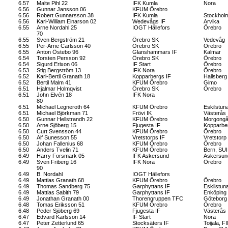
6.57
Malte Pihl 22
IFK Kumla
Nora
6.56
Gunnar Jansson 06
KFUM Örebro
6.56
Robert Gunnarsson 38
IFK Kumla
Stockhol
6.56
Karl-William Einarson 02
Wedevågs IF
Arvika
6.55
Arne Nordahl 25
IOGT Hällefors
Örebro
70
6.55
Sven Bergström 21
Örebro SK
Vedevåg
6.55
Per-Arne Carlsson 40
Örebro SK
Örebro
6.55
Anton Östebo 96
Glanshammars IF
Kalmar
6.54
Torsten Persson 92
Örebro SK
Örebro
6.54
Sigurd Erixon 06
IF Start
Örebro
6.53
Stig Bergström 13
IFK Nora
Örebro
6.52
Karl-Bertil Granath 18
Kopparbergs IF
Hallsberg
6.52
Bertil Malm 41
KFUM Örebro
Gimo
6.51
Hjalmar Holmqvist
Örebro SK
Örebro
6.51
John Elvén 18
IFK Nora
80
6.51
Michael Legneroth 64
KFUM Örebro
Eskilstun
6.51
Michael Björkman 71
Frövi IK
Västerås
6.50
Gunnar Hellstrandh 22
KFUM Örebro
Morgong
6.50
Arne Sjöberg 15
Fjugesta IF
Kopparbe
6.50
Curt Svensson 44
KFUM Örebro
Örebro
6.50
Alf Sunesson 55
Vretstorps IF
Vretstorp
6.50
Johan Fallenius 68
KFUM Örebro
Örebro
6.50
Anders Tvelin 71
KFUM Örebro
Bern, SUI
6.49
Harry Forsmark 05
IFK Askersund
Askersun
6.49
Sven Friberg 16
IFK Nora
Örebro
90
6.49
B. Nordahl
IOGT Hällefors
6.49
Mattias Granath 68
KFUM Örebro
Örebro
6.49
Thomas Sandberg 75
Garphyttans IF
Eskilstun
6.49
Mattias Sabith 79
Garphyttans IF
Enköping
6.49
Jonathan Granath 00
Thorengruppen TFC
Göteborg
6.48
Tomas Eriksson 51
KFUM Örebro
Örebro
6.48
Peder Sjöberg 69
Fjugesta IF
Västerås
6.47
Edvard Karlsson 14
IF Start
Nora
6.47
Peter Zetterlund 65
Stocksäters IF
Toijala, F