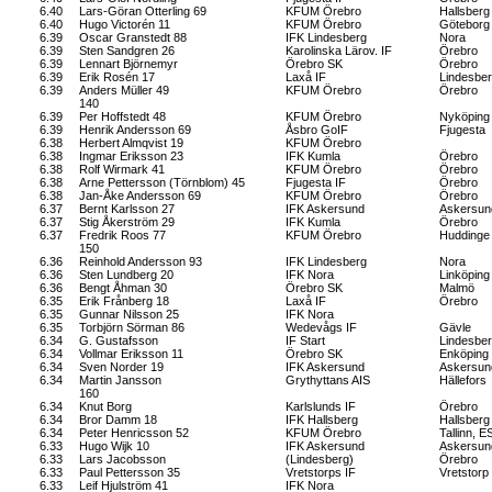
6.40
Lars-Göran Otterling 69
KFUM Örebro
Hallsberg
6.40
Hugo Victorén 11
KFUM Örebro
Göteborg
6.39
Oscar Granstedt 88
IFK Lindesberg
Nora
6.39
Sten Sandgren 26
Karolinska Lärov. IF
Örebro
6.39
Lennart Björnemyr
Örebro SK
Örebro
6.39
Erik Rosén 17
Laxå IF
Lindesbe
6.39
Anders Müller 49
KFUM Örebro
Örebro
140
6.39
Per Hoffstedt 48
KFUM Örebro
Nyköping
6.39
Henrik Andersson 69
Åsbro GoIF
Fjugesta
6.38
Herbert Almqvist 19
KFUM Örebro
6.38
Ingmar Eriksson 23
IFK Kumla
Örebro
6.38
Rolf Wirmark 41
KFUM Örebro
Örebro
6.38
Arne Pettersson (Törnblom) 45
Fjugesta IF
Örebro
6.38
Jan-Åke Andersson 69
KFUM Örebro
Örebro
6.37
Bernt Karlsson 27
IFK Askersund
Askersun
6.37
Stig Åkerström 29
IFK Kumla
Örebro
6.37
Fredrik Roos 77
KFUM Örebro
Huddinge
150
6.36
Reinhold Andersson 93
IFK Lindesberg
Nora
6.36
Sten Lundberg 20
IFK Nora
Linköping
6.36
Bengt Åhman 30
Örebro SK
Malmö
6.35
Erik Frånberg 18
Laxå IF
Örebro
6.35
Gunnar Nilsson 25
IFK Nora
6.35
Torbjörn Sörman 86
Wedevågs IF
Gävle
6.34
G. Gustafsson
IF Start
Lindesbe
6.34
Vollmar Eriksson 11
Örebro SK
Enköping
6.34
Sven Norder 19
IFK Askersund
Askersun
6.34
Martin Jansson
Grythyttans AIS
Hällefors
160
6.34
Knut Borg
Karlslunds IF
Örebro
6.34
Bror Damm 18
IFK Hallsberg
Hallsberg
6.34
Peter Henricsson 52
KFUM Örebro
Tallinn, E
6.33
Hugo Wijk 10
IFK Askersund
Askersun
6.33
Lars Jacobsson
(Lindesberg)
Örebro
6.33
Paul Pettersson 35
Vretstorps IF
Vretstorp
6.33
Leif Hjulström 41
IFK Nora