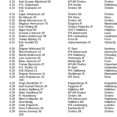
6.33
Karl-Gustav Björklund 50
KFUM Örebro
Örebro
6.32
P.G. Hagstrand
IFK Kumla
Hallsberg
6.32
Erik Svanqvist 10
Örebro SK
Örebro
170
6.32
Lippe Johansson 18
Örebro SK
Örebro
6.32
Bo Nilsson 25
IFK Nora
Nora
6.32
Bengt Wernersson 41
Örebro SK
Örebro
6.32
Magnus Henrysson 76
Fjugesta IF
Mariestad
6.31
Erik Östling 06
Örebro Poliskårs IF
Örebro
6.31
Algot Sund 09
IOGT Hällefors
Hällefors
6.31
Gunnar Carlsson 30
IFK Askersund
Laxå
6.31
Anders Andersson 38
IFK Lindesberg
Lindesbe
6.31
Tobias Björling 75
Frövi IK
Frövi
6.31
Erik Sundlöf 91
Glanshammars IF
Västerås
180
6.30
Ragnar Ahlstrand 03
IF Start
Norberg
6.30
Åke Arvidsson 12
IFK Askersund
Askersun
6.30
Martin Andersson 18
IFK Hallsberg
Finspång
6.30
Lars Ivarsson 40
Vretstorps IF
Örebro
6.30
Mats Jansson 67
Wedevågs IF
Frövi
6.30
Tomas Bjurström 87
KFUM Örebro
Glansha
6.29
K.E. Rydén 15
IF Start
Lindesbe
6.29
Erik Eklund 13
IFK Hallsberg
Hallsberg
6.29
Ragnar Noresson 11
Skyllbergs IK
Marieda
6.29
Jens Erlandsson 20
IFK Nora
Nora
190
6.29
Hugo Nordholm 17
Kopparbergs IF
Kopparbe
6.29
Karl-Gustaf Olsson 25
Fjugesta IF
Hallsberg
6.29
Anders Kjellberg 47
Hällefors AIF
Hällefors
6.29
Mats Sundberg 50
KFUM Örebro
Örebro
6.28
R. Nordeborg
Örebro SK
Örebro
6.28
Björn Colliander 18
IFK Askersund
Hallsberg
6.28
Axel Modig
Hällefors AIF
Hällefors
6.28
Göte Engström
IFK Lindesberg
Ludvika
6.28
Sven Folkesson 36
Karlslunds IF
Örebro
6.28
Istvan Gerenyi 36
Örebro SK
Örebro
200