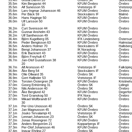
35.5m
Kim Bergqvist 44
KFUM Örebro
Örebro
35.5m
Alf Sunesson 55
Vretstorps IF
Vretstorp
35.6m
Lars-Ingmar Johansson 46
KFUM Örebro
Örebro
35.6m
Per Bäck 59
Stocksäters IF
Malmö
36.0m
Hans Haginge 50
KFUM Örebro
Örebro
36.0m
Ulf Larsson 50
KFUM Örebro
Örebro
10
36.2m
Curt Svensson 44
KFUM Örebro
Örebro
36.2m
Gunnar Anshelm 43
KFUM Örebro
Örebro
36.2m
Ulf Santhesson 49
KFUM Örebro
36.4m
Björn Kugelberg 05
IFK Lindesberg
Östersu
36.4m
Peder Bengtsson 63
KFUM Örebro
Halmsta
36.5m
Anders Holmer 70
Stocksäters IF
Hallsber
36.6m
Bengt Johansson 37
IK Noraskog
Örebro
36.6m
Erik Backnert 43
KFUM Örebro
Örebro
36.6m
Björn Freyhult 47
KFUM Örebro
Örebro
36.7m
Jan-Olof Gustafsson 38
KFUM Örebro
Örebro
20
36.7m
Alf Aronsson 47
Vretstorps IF
Falköpin
36.8m
Åke Berg 54
Stocksäters IF
Örebro
36.9m
Olle Ollward 35
Örebro SK
Örebro
36.9m
Gert Hallinder 53
Vretstorps IF
Vretstorp
37.0m
Torsten Östergren 29
KFUM Örebro
Kristine
37.0m
Georg Enhörning 31
Örebro SK
Lidingö
37.0m
Nils Andersson 40
Örebro SK
Örebro
37.0m
Åke Berglund 42
KFUM Örebro
Degerfor
37.0m
Tord Granskog 50
IFK Nora
Örebro
37.0m
Mikael Wolfbrandt 67
KFUM Örebro
Örebro
30
37.1m
Per-Uno Unosson 40
Örebro SK
Örebro
37.1m
Jan Magnusson 45
KFUM Örebro
Örebro
37.1m
Jouko Tervalampi 41
Vretstorps IF
Vretstorp
37.2m
Lennart Johansson 23
Örebro SK
Örebro
37.2m
Jonas Rosengren 72
KFUM Örebro
Örebro
37.3m
Anders Bergström 21
Kopparbergs IF
Örebro
37.3m
Per-Olof Johansson 46
KFUM Örebro
Örebro
37.4m
Ingvar Ehrling 27
Örebro SK
Örebro