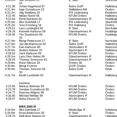
10
4:21.09
Johan Hagerlund 67
Åsbro GoIF
Hallsber
4:21.4m
Inge Gustafsson 23
Ställdalens AIK
Örebro
4:22.2m
Stig Sohlberg 18
IFK Lindesberg
Eskilstun
4:22.45
Niklas Norén 66
KFUM Örebro
Hallsber
4:22.60
Pertti Nykänen 62
Glanshammars IF
Hudding
4:25.0m
Åke Durkfeldt 17
IFK Lindesberg
Stockho
4:25.2m
Tore Forsberg 18
IFK Hallsberg
Örebro
4:25.51
Lars Lundegård 65
IF Start
Norrköpi
4:26.18
Kenneth Karlsson 59
Glanshammars IF
Hudding
4:26.40
Tim Sundström 89
KFUM Örebro
Hudding
20
4:27.4m
Bengt Pettersson 17
IF Start
Norrköpi
4:27.6m
Jan Abrahamsson 62
Åsbro GoIF
Hallsber
4:27.7m
Dan Karlsson 60
Stocksäters IF
Askersu
4:28.0m
Anders Holmer 70
Stocksäters IF
Hallsber
4:28.63
Jack Karlsson 99
KFUM Örebro
Örebro
4:29.2m
Lars-Olov Helms 69
Glanshammars IF
Hallsber
4:29.43
Thomas Svensson 61
Glanshammars IF
Hallsber
4:29.8m
Rune Nilsson 26
Örebro SK
Örebro
4:30.8m
Bengt Frykmo
GGIF Örebro
Örebro
4:30.9m
Thomas Jonsson 59
Åsbro GoIF
Hede
30
4:31.7m
Kenth Lundholm 63
Glanshammars IF
Hallsber
Inomhus
4:23.56
Markus Bohman 94
KFUM Örebro
Örebro
4:23.79
Jonatan Gustafsson 99
KFUM Örebro
Örebro
4:24.77
Rasmus Ahlgren 99
KFUM Örebro
Örebro
4:26.66
Michael Welday 99
Stocksäters IF
Örebro
4:28.47
Noha Olsson 02
KFUM Örebro
Örebro
MÄN 2000 M
5:16.0m
Åke Durkfeldt 17
Wedevågs IF
Götebor
5:26.8m
Ernst Andersson 20
IF Start
Örebro
5:28.79
Kjell-Arne Sjögren 61
Glanshammars IF
Linköpin