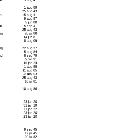
g
1 aug 89
25 aug 43
a
15 aug 41
g
9 aug 87
e
5 jun 88
lm
5 sep 41
25 aug 43
ng
20 jul 88
e
14 jun 81
e
8 aug 09
ng
22 aug 37
g
5 aug 84
nd
8 sep 79
g
5 okt 91
16 jan 24
g
1 aug 89
g
11 aug 85
28 maj 53
25 aug 43
10 jul 81
g
10 aug 86
23 jan 20
31 jan 19
11 jan 22
23 jan 20
23 jan 20
g
9 sep 45
17 jul 45
g
20 jul 82