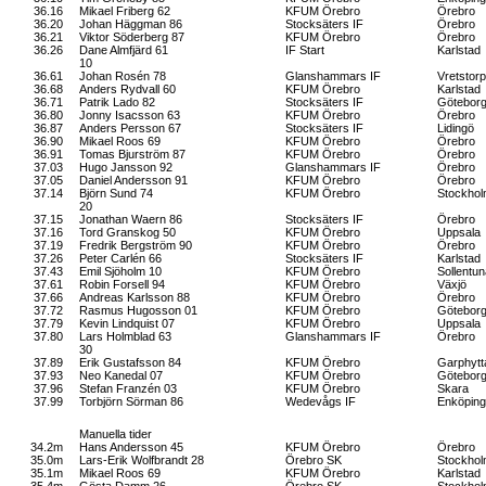
36.16
Mikael Friberg 62
KFUM Örebro
Örebro
36.20
Johan Häggman 86
Stocksäters IF
Örebro
36.21
Viktor Söderberg 87
KFUM Örebro
Örebro
36.26
Dane Almfjärd 61
IF Start
Karlstad
10
36.61
Johan Rosén 78
Glanshammars IF
Vretstorp
36.68
Anders Rydvall 60
KFUM Örebro
Karlstad
36.71
Patrik Lado 82
Stocksäters IF
Götebor
36.80
Jonny Isacsson 63
KFUM Örebro
Örebro
36.87
Anders Persson 67
Stocksäters IF
Lidingö
36.90
Mikael Roos 69
KFUM Örebro
Örebro
36.91
Tomas Bjurström 87
KFUM Örebro
Örebro
37.03
Hugo Jansson 92
Glanshammars IF
Örebro
37.05
Daniel Andersson 91
KFUM Örebro
Örebro
37.14
Björn Sund 74
KFUM Örebro
Stockho
20
37.15
Jonathan Waern 86
Stocksäters IF
Örebro
37.16
Tord Granskog 50
KFUM Örebro
Uppsala
37.19
Fredrik Bergström 90
KFUM Örebro
Örebro
37.26
Peter Carlén 66
Stocksäters IF
Karlstad
37.43
Emil Sjöholm 10
KFUM Örebro
Sollentun
37.61
Robin Forsell 94
KFUM Örebro
Växjö
37.66
Andreas Karlsson 88
KFUM Örebro
Örebro
37.72
Rasmus Hugosson 01
KFUM Örebro
Götebor
37.79
Kevin Lindquist 07
KFUM Örebro
Uppsala
37.80
Lars Holmblad 63
Glanshammars IF
Örebro
30
37.89
Erik Gustafsson 84
KFUM Örebro
Garphytt
37.93
Neo Kanedal 07
KFUM Örebro
Götebor
37.96
Stefan Franzén 03
KFUM Örebro
Skara
37.99
Torbjörn Sörman 86
Wedevågs IF
Enköping
Manuella tider
34.2m
Hans Andersson 45
KFUM Örebro
Örebro
35.0m
Lars-Erik Wolfbrandt 28
Örebro SK
Stockho
35.1m
Mikael Roos 69
KFUM Örebro
Karlstad
35.4m
Gösta Damm 26
Örebro SK
Stockho