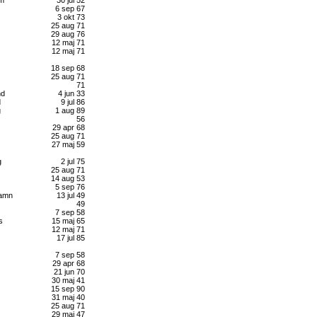
6 sep 67
3 okt 73
25 aug 71
29 aug 76
12 maj 71
12 maj 71
18 sep 68
25 aug 71
71
nd
4 jun 33
d
9 jul 86
g
1 aug 89
56
29 apr 68
25 aug 71
27 maj 59
g
2 jul 75
25 aug 71
14 aug 53
5 sep 76
hamn
13 jul 49
49
7 sep 58
s
15 maj 65
12 maj 71
17 jul 85
7 sep 58
29 apr 68
21 jun 70
30 maj 41
15 sep 90
31 maj 40
25 aug 71
29 maj 47