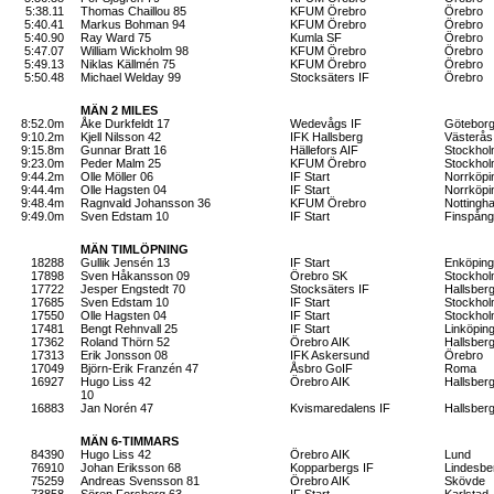
5:38.11
Thomas Chaillou 85
KFUM Örebro
Örebro
5:40.41
Markus Bohman 94
KFUM Örebro
Örebro
5:40.90
Ray Ward 75
Kumla SF
Örebro
5:47.07
William Wickholm 98
KFUM Örebro
Örebro
5:49.13
Niklas Källmén 75
KFUM Örebro
Örebro
5:50.48
Michael Welday 99
Stocksäters IF
Örebro
MÄN 2 MILES
8:52.0m
Åke Durkfeldt 17
Wedevågs IF
Götebor
9:10.2m
Kjell Nilsson 42
IFK Hallsberg
Västerås
9:15.8m
Gunnar Bratt 16
Hällefors AIF
Stockho
9:23.0m
Peder Malm 25
KFUM Örebro
Stockho
9:44.2m
Olle Möller 06
IF Start
Norrköpi
9:44.4m
Olle Hagsten 04
IF Start
Norrköpi
9:48.4m
Ragnvald Johansson 36
KFUM Örebro
Notting
9:49.0m
Sven Edstam 10
IF Start
Finspång
MÄN TIMLÖPNING
18288
Gullik Jensén 13
IF Start
Enköping
17898
Sven Håkansson 09
Örebro SK
Stockho
17722
Jesper Engstedt 70
Stocksäters IF
Hallsber
17685
Sven Edstam 10
IF Start
Stockho
17550
Olle Hagsten 04
IF Start
Stockho
17481
Bengt Rehnvall 25
IF Start
Linköpin
17362
Roland Thörn 52
Örebro AIK
Hallsber
17313
Erik Jonsson 08
IFK Askersund
Örebro
17049
Björn-Erik Franzén 47
Åsbro GoIF
Roma
16927
Hugo Liss 42
Örebro AIK
Hallsber
10
16883
Jan Norén 47
Kvismaredalens IF
Hallsber
MÄN 6-TIMMARS
84390
Hugo Liss 42
Örebro AIK
Lund
76910
Johan Eriksson 68
Kopparbergs IF
Lindesbe
75259
Andreas Svensson 81
Örebro AIK
Skövde
73858
Sören Forsberg 63
IF Start
Karlstad