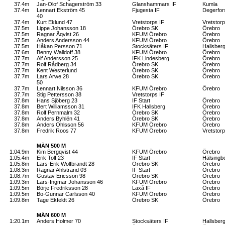
37.4m
Jan-Olof Schagerström 33
Glanshammars IF
Kumla
37.4m
Lennart Ekström 45
Fjugesta IF
Degerfor
40
37.4m
Kurt Eklund 47
Vretstorps IF
Vretstorp
37.5m
Lippe Johansson 18
Örebro SK
Örebro
37.5m
Ragnar Åqvist 26
KFUM Örebro
Örebro
37.5m
Anders Andersson 44
KFUM Örebro
Örebro
37.5m
Håkan Persson 71
Stocksäters IF
Hallsber
37.6m
Benny Walldoff 38
KFUM Örebro
Örebro
37.7m
Alf Andersson 25
IFK Lindesberg
Örebro
37.7m
Rolf Rådberg 34
Örebro SK
Örebro
37.7m
Kent Westerlund
Örebro SK
Örebro
37.7m
Lars Arwe 28
Örebro SK
Örebro
50
37.7m
Lennart Nilsson 36
KFUM Örebro
Örebro
37.7m
Stig Pettersson 38
Vretstorps IF
37.8m
Hans Sjöberg 23
IF Start
Örebro
37.8m
Bert Williamsson 31
IFK Hallsberg
Örebro
37.8m
Rolf Pernmalm 32
Örebro SK
Örebro
37.8m
Anders Byhlén 41
Örebro SK
Örebro
37.8m
Anders Ohlsson 56
KFUM Örebro
Örebro
37.8m
Fredrik Roos 77
KFUM Örebro
Vretstorp
MÄN 500 M
1:04.9m
Kim Bergqvist 44
KFUM Örebro
Örebro
1:05.4m
Erik Tolf 23
IF Start
Hälsingb
1:05.8m
Lars-Erik Wolfbrandt 28
Örebro SK
Örebro
1:08.3m
Ragnar Ahlstrand 03
IF Start
Örebro
1:08.7m
Gustav Ericsson 98
Örebro SK
Örebro
1:09.3m
Lars-Ingmar Johansson 46
KFUM Örebro
Örebro
1:09.5m
Börje Fredriksson 28
Laxå IF
Örebro
1:09.5m
Bo-Gunnar Carlsson 40
KFUM Örebro
Örebro
1:09.8m
Tage Ekfeldt 26
Örebro SK
Örebro
MÄN 600 M
1:20.1m
Anders Holmer 70
Stocksäters IF
Hallsber