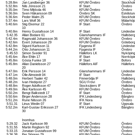
5:28.8m
Jan Landberger 36
KFUM Örebro
Stockho
5:32.8m
Nils Jönsson 21
IF Start
Örebro
5:35.0m
Timo Mikkola 46
KFUM Örebro
Örebro
5:36.0m
Sven Håkansson 09
Örebro SK
Eskilstun
5:36.6m
Peder Malm 25
KFUM Örebro
Stockho
5:37.4m
Lars Wolf 36
KFUM Örebro
Mälarhöj
5:40.6m
Stig Ekemur 22
IF Start
Örebro
10
5:40.8m
Henry Gustafsson 14
IF Start
Lindesbe
5:42.35
Allan Bodare 61
Glanshammars IF
Hallsber
5:42.4m
Ragnvald Johansson 36
KFUM Örebro
Örebro
5:42.6m
Evert Johansson 29
KFUM Örebro
Götebor
5:42.8m
Sigurd Karlsson 11
Fjugesta IF
Lindesbe
5:44.2m
Otto Johansson 11
Fjugesta IF
Örebro
5:45.53
Simon Sveder 91
Hällefors LK
Nyköpin
5:45.6m
Åke Ehlin 17
IF Start
Norrköpi
5:45.8m
Gösta Funke 18
IF Start
Bofors
5:45.8m
Allan Danielsson 27
Hällefors AIF
Hällefors
20
5:47.0m
Erik Persson 14
Glanshammars IF
Lindesbe
5:47.1m
Olle Almstedt 04
IF Start
Örebro
5:48.0m
Herbert Taaler 42
Finnerödja IF
Hallsber
5:48.2m
Ivan Hedqvist 27
SGU Frövi
Örebro
5:48.8m
Roger Adolfsson 47
Stocksäters IF
Hallsber
5:49.0m
Åke Karlsson 45
KFUM Örebro
Örebro
5:50.2m
Bengt Balkstedt 17
IF Start
Örebro
5:50.6m
Birger Andersson 28
IFK Lindesberg
Bångbro
5:51.2m
Rune Nilsson 26
IFK Nora
Örebro
5:51.31
Linus Wedin 07
IF Start
Uppsala
5:52.2m
Karl-Gustav Eriksson 27
IFK Lindesberg
Bångbro
30
Inomhus
5:29.32
Jack Karlsson 99
KFUM Örebro
Örebro
5:31.55
Martin Regborn 92
KFUM Örebro
Örebro
5:33.15
Jonatan Gustafsson 99
KFUM Örebro
Örebro
5:36.38
Per Sjögren 79
KFUM Örebro
Örebro