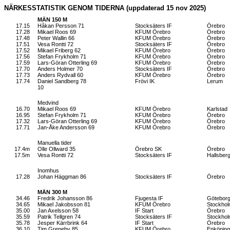
NÄRKESSTATISTIK GENOM TIDERNA (uppdaterad 15 nov 2025)
MÄN 150 M
17.15
Håkan Persson 71
Stocksäters IF
Örebro
17.28
Mikael Roos 69
KFUM Örebro
Örebro
17.48
Peter Wallin 66
KFUM Örebro
Örebro
17.51
Vesa Rontti 72
Stocksäters IF
Örebro
17.52
Mikael Friberg 62
KFUM Örebro
Örebro
17.56
Stefan Frykholm 71
KFUM Örebro
Örebro
17.59
Lars-Göran Otterling 69
KFUM Örebro
Örebro
17.70
Anders Holmer 70
Stocksäters IF
Örebro
17.73
Anders Rydvall 60
KFUM Örebro
Örebro
17.74
Daniel Sandberg 78
Frövi IK
Lerum
10
Medvind
16.70
Mikael Roos 69
KFUM Örebro
Karlstad
16.95
Stefan Frykholm 71
KFUM Örebro
Örebro
17.32
Lars-Göran Otterling 69
KFUM Örebro
Örebro
17.71
Jan-Åke Andersson 69
KFUM Örebro
Örebro
Manuella tider
17.4m
Olle Ollward 35
Örebro SK
Örebro
17.5m
Vesa Rontti 72
Stocksäters IF
Hallsber
Inomhus
17.28
Johan Häggman 86
Stocksäters IF
Örebro
MÄN 300 M
34.46
Fredrik Johansson 86
Fjugesta IF
Götebor
34.65
Mikael Jakobsson 81
KFUM Örebro
Stockho
35.00
Jan Axelsson 58
IF Start
Örebro
35.59
Patrik Tellgren 74
Stocksäters IF
Stockho
35.78
Jesper Kärrbrink 64
IF Start
Örebro
36.10
Tim Greneby 85
KFUM Örebro
Enköping