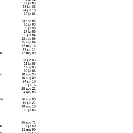
17 jul 85
28 jun 03
24 jun 10
10 jul 83
23 sep 95
10 jul 83
g
5 jul 98
17 jul 85
5 jun 84
13 sep 86
25 sep 04
16 maj 13
19 jun 14
lm
13 maj 99
28 jun 03
21 jul 86
7 aug 05
10 jul 83
a
10 aug 25
15 aug 09
24 jun 10
g
3 jul 16
28 aug 22
4 maj 85
an
26 aug 00
g
19 jun 22
19 aug 18
12 jul 03
25 aug 71
lm
7 jul 50
15 maj 90
lm
30 jul 52