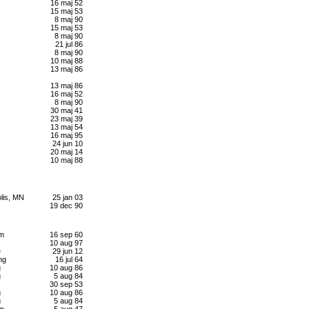
16 maj 52
15 maj 53
8 maj 90
15 maj 53
8 maj 90
21 jul 86
8 maj 90
10 maj 88
13 maj 86
13 maj 86
16 maj 52
8 maj 90
30 maj 41
23 maj 39
13 maj 54
16 maj 95
24 jun 10
20 maj 14
10 maj 88
lis, MN
25 jan 03
19 dec 90
lm
16 sep 60
10 aug 97
e
29 jun 12
ng
16 jul 64
g
10 aug 86
g
5 aug 84
30 sep 53
g
10 aug 86
g
5 aug 84
lm
5 aug 47