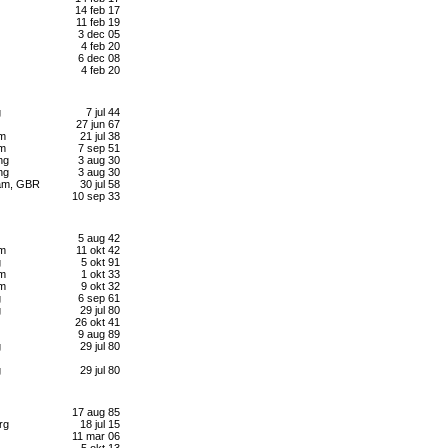
14 feb 17
11 feb 19
3 dec 05
4 feb 20
6 dec 08
4 feb 20
g
7 jul 44
27 jun 67
lm
21 jul 38
lm
7 sep 51
ng
3 aug 30
ng
3 aug 30
ham, GBR
30 jul 58
10 sep 33
5 aug 42
lm
11 okt 42
g
5 okt 91
lm
1 okt 33
lm
9 okt 32
g
6 sep 61
g
29 jul 80
26 okt 41
9 aug 89
g
29 jul 80
g
29 jul 80
17 aug 85
rg
18 jul 15
11 mar 06
5 okt 13