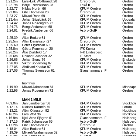
1:21.2m
Lars-Erik Wolfbrandt 28
Örebro SK
Örebro
1:22.7m
Börje Fredriksson 28
Laxå IF
Örebro
1:22.77
Niklas Norén 66
KFUM Örebro
Örebro
1:22.8m
Olle Thörnsten 28
Örebro SK
Örebro
1:23.27
Mikael Roos 69
KFUM Örebro
Örebro
1:23.4m
Johan Stigebäck 68
KFUM Örebro
Uppsala
1:24.42
Jonas Rosengren 72
KFUM Örebro
Örebro
1:24.73
Bengt Andersson 68
KFUM Örebro
Örebro
1:24.81
Fredrik Almberger 66
Åsbro GoIF
Örebro
10
1:25.39
Allan Bodare 61
KFUM Örebro
Örebro
1:25.5m
Allan Danielsson 27
Örebro SK
Örebro
1:25.60
Peter Frykholm 69
KFUM Örebro
Örebro
1:25.8m
Gösta Pettersson 20
IFK Kumla
Örebro
1:26.2m
Åke Durkfeldt 17
IFK Lindesberg
Örebro
1:26.6m
Roland Collander 32
IF Start
Örebro
1:26.68
Johan Stunz 76
KFUM Örebro
Enskede
1:26.88
Viktor Söderberg 87
KFUM Örebro
Örebro
1:27.05
Abdiqani Khadar 97
KFUM Örebro
Örebro
1:27.08
Thomas Svensson 61
Glanshammars IF
Örebro
20
Inomhus
1:19.90
Mikael Jakobsson 81
KFUM Örebro
Minneapo
1:22.98
Jonas Rosengren 72
KFUM Örebro
Örebro
MÄN 1 MILE
4:09.0m
Jan Landberger 36
KFUM Örebro
Stockho
4:12.14
Nicklas Källmén 75
KFUM Örebro
Lerum
4:13.21
Albin Olausson 92
KFUM Örebro
Hudding
4:16.2m
Lars Wolf 36
KFUM Örebro
Norrköpi
4:16.9m
Kjell-Arne Sjögren 61
Glanshammars IF
Hallsber
4:17.15
Patrik Johansson 65
Åsbro GoIF
Hallsber
4:17.2m
Olle Thörnsten 28
Örebro SK
Örebro
4:18.04
Allan Bodare 61
KFUM Örebro
Hallsber
4:19.39
Mikael Abrahamsson 62
Åsbro GoIF
Hallsber
4:20.2m
Nils Jönsson 21
IF Start
Stockho