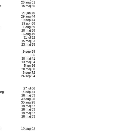
26 aug 51
s
15 maj 65
21 jun 70
29 aug 44
9 sep 44
29 apr 68
g
1 aug 89
20 maj 58
16 aug 49
31 jul 52
15 maj 53
23 maj 55
9 sep 59
66
30 maj 41
13 maj 54
5 jun 56
20 maj 60
6 sep 72
24 sep 94
27 jul 66
org
4 sep 44
28 maj 53
30 aug 25
30 aug 25
19 maj 67
28 maj 53
19 maj 67
28 maj 53
g
19 aug 92