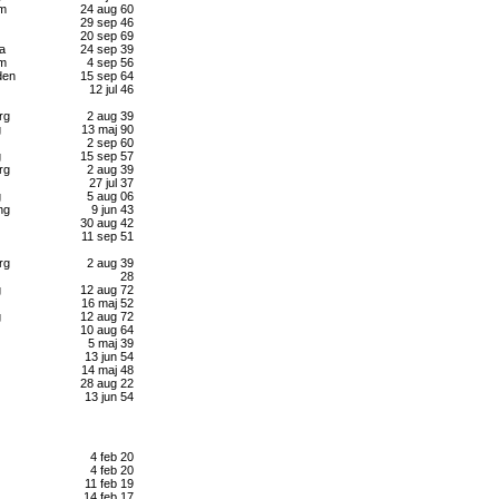
lm
24 aug 60
29 sep 46
20 sep 69
a
24 sep 39
lm
4 sep 56
den
15 sep 64
12 jul 46
rg
2 aug 39
g
13 maj 90
2 sep 60
g
15 sep 57
rg
2 aug 39
27 jul 37
g
5 aug 06
ng
9 jun 43
30 aug 42
11 sep 51
rg
2 aug 39
28
g
12 aug 72
16 maj 52
g
12 aug 72
10 aug 64
5 maj 39
13 jun 54
14 maj 48
28 aug 22
13 jun 54
4 feb 20
4 feb 20
11 feb 19
14 feb 17